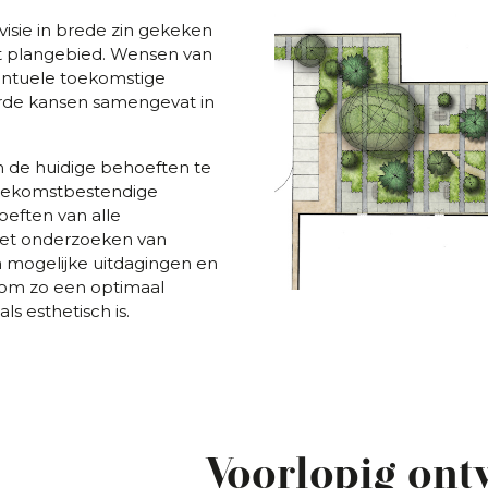
visie in brede zin gekeken
t plangebied. Wensen van
entuele toekomstige
rde kansen samengevat in
an de huidige behoeften te
oekomstbestendige
oeften van alle
et onderzoeken van
n mogelijke uitdagingen en
 om zo een optimaal
ls esthetisch is.
Voorlopig ont