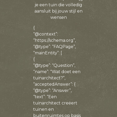
je een tuin die volledig
aansluit bij jouw stijl en
wensen
{
“@context”:
“https://schema.org”,
“@type”: “FAQPage”,
“mainEntity”: [
{
“@type”: “Question”,
“name”: “Wat doet een
tuinarchitect?”,
“acceptedAnswer”: {
“@type”: “Answer”,
“text”: “Een
tuinarchitect creëert
tuinen en
buitenruimtes op basis