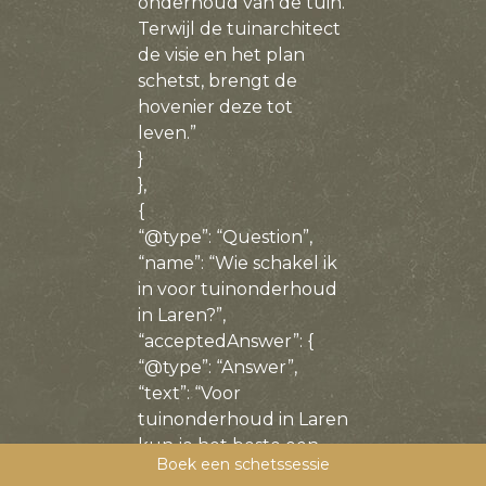
onderhoud van de tuin.
Terwijl de tuinarchitect
de visie en het plan
schetst, brengt de
hovenier deze tot
leven.”
}
},
{
“@type”: “Question”,
“name”: “Wie schakel ik
in voor tuinonderhoud
in Laren?”,
“acceptedAnswer”: {
“@type”: “Answer”,
“text”: “Voor
tuinonderhoud in Laren
kun je het beste een
Boek een schetssessie
professioneel